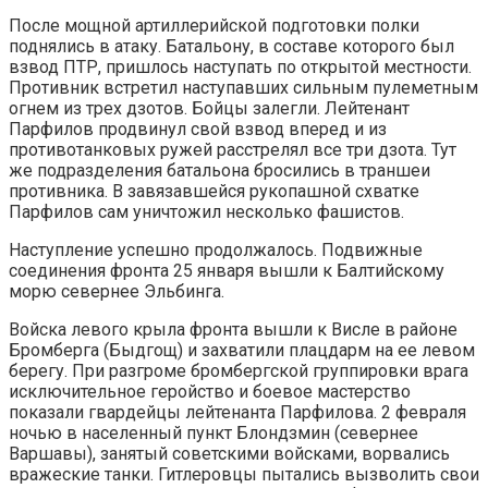
После мощной артиллерийской подготовки полки
поднялись в атаку. Батальону, в составе которого был
взвод ПТР, пришлось наступать по открытой местности.
Противник встретил наступавших сильным пулеметным
огнем из трех дзотов. Бойцы залегли. Лейтенант
Парфилов продвинул свой взвод вперед и из
противотанковых ружей расстрелял все три дзота. Тут
же подразделения батальона бросились в траншеи
противника. В завязавшейся рукопашной схватке
Парфилов сам уничтожил несколько фашистов.
Наступление успешно продолжалось. Подвижные
соединения фронта 25 января вышли к Балтийскому
морю севернее Эльбинга.
Войска левого крыла фронта вышли к Висле в районе
Бромберга (Быдгощ) и захватили плацдарм на ее левом
берегу. При разгроме бромбергской группировки врага
исключительное геройство и боевое мастерство
показали гвардейцы лейтенанта Парфилова. 2 февраля
ночью в населенный пункт Блондзмин (севернее
Варшавы), занятый советскими войсками, ворвались
вражеские танки. Гитлеровцы пытались вызволить свои