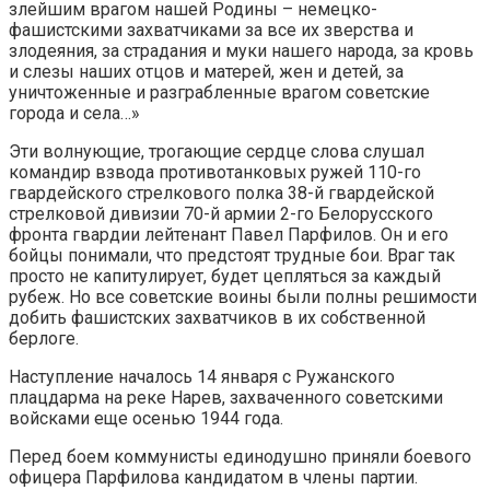
злейшим врагом нашей Родины – немецко-
фашистскими захватчиками за все их зверства и
злодеяния, за страдания и муки нашего народа, за кровь
и слезы наших отцов и матерей, жен и детей, за
уничтоженные и разграбленные врагом советские
города и села…»
Эти волнующие, трогающие сердце слова слушал
командир взвода противотанковых ружей 110-го
гвардейского стрелкового полка 38-й гвардейской
стрелковой дивизии 70-й армии 2-го Белорусского
фронта гвардии лейтенант Павел Парфилов. Он и его
бойцы понимали, что предстоят трудные бои. Враг так
просто не капитулирует, будет цепляться за каждый
рубеж. Но все советские воины были полны решимости
добить фашистских захватчиков в их собственной
берлоге.
Наступление началось 14 января с Ружанского
плацдарма на реке Нарев, захваченного советскими
войсками еще осенью 1944 года.
Перед боем коммунисты единодушно приняли боевого
офицера Парфилова кандидатом в члены партии.